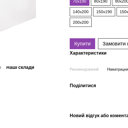
70х190
80х190
80х20
140х200
150х190
150
200х200
Купити
Замовити
Характеристики
я
Наші склади
Рекомендований
Наматрацни
Поділитися
Новий відгук або комент