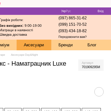
!
Укр
Рус
Вхід
(097) 865-31-62
Графік роботи:
(099) 151-70-52
Без вихідних:
9:00-19:00
Матраци в наявності
(093) 434-18-82
Швидка доставка
Передзвонити вам?
еміум
Аксесуари
Бренди
Блог
уари
Аксесуари Day&Night
с - Наматрацник Luxe
Артикул
701909295M