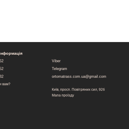
 інформація
-62
Viber
-52
Telegram
-82
ortomatrass.com.ua@gmail.com
и вам?
Київ, просп. Повітряних сил, 92б
Мапа проїзду