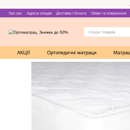
Перейти до основного контенту
Про нас
Адреси складів
Доставка і Оплата
Обмін та повернення
АКЦІЇ
Ортопедичні матраци
Матрац