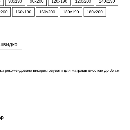
0
90х190
90х200
120х190
120х200
140х190
х200
160х190
160х200
180х190
180х200
 швидко
ки рекомендовано використовувати для матраців висотою до 35 см
ар