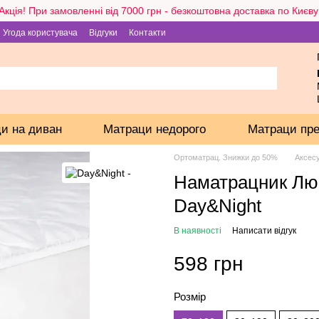
Акція! При замовленні від 7000 грн - безкоштовна доставка по Києву
Угода користувача
Відгуки
Контакти
и на диван
Матраци недорого
Матраци пр
Ортоматрац. Знижки до 50%
Аксес
Наматрацник Люк
Day&Night
В наявності
Написати відгук
598 грн
Розмір