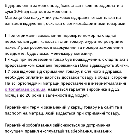
Відправлення замовлень здійснюється після передоплати в
сумі 10% від вартості замовлення.
Матраци без вакуумних упаковок відправляються тільки на
вантажні відділення, оскільки є великогабаритними товарами.
!
При отриманні замовлення перевірте номер накладної,
персональні дані, кількість і стан товару, акуратно розкрийте
пакет. У разі розбіжності маркування та номера замовлення
повідомте, будь ласка, менеджеру магазину.
!
Якщо при перевезенні товар був пошкоджений, складіть акт з
представником компанії перевізника і Вам відшкодують збитки.
!
У разі відмови від отримання товару, після його відправки,
необхідно оплатити вартість доставки товару в обидві сторони.
На всі ортопедичні матраци
представлені в інтернет-магазині
ortomatrass.com.ua
, надається гарантія виробника від 12
місяців до 20 років в залежності від моделі.
Гарантійний термін зазначений у картці товару на сайті та в
паспорті на матрац, який видається при отриманні товару.
Гарантійні зобов'язання здійснюються за дотримання
покупцем правил експлуатації та зберігання, вказаних