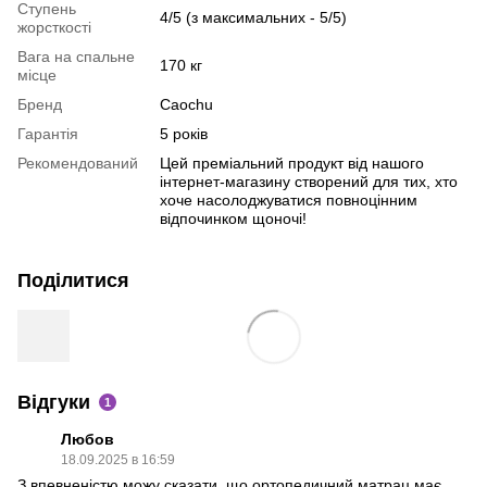
Ступень
4/5 (з максимальних - 5/5)
жорсткості
Вага на спальне
170 кг
місце
Бренд
Caochu
Гарантія
5 років
Рекомендований
Цей преміальний продукт від нашого
інтернет-магазину створений для тих, хто
хоче насолоджуватися повноцінним
відпочинком щоночі!
Поділитися
Відгуки
1
Любов
18.09.2025 в 16:59
З впевненістю можу сказати, що ортопедичний матрац має