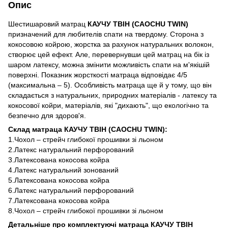
Опис
Шестишаровий матрац
КАУЧУ ТВІН (CAOCHU TWIN)
призначений для любителів спати на твердому.
Сторона з
кокосовою койрою, жорстка за рахунок натуральних волокон,
створює цей ефект.
Але, перевернувши цей матрац на бік із
шаром латексу, можна змінити можливість спати на м'якішій
поверхні.
Показник жорсткості матраца відповідає 4/5
(максимальна – 5).
Особливість матраца ще й у тому, що він
складається з натуральних, природних матеріалів - латексу та
кокосової койри, матеріалів, які "дихають", що екологічно та
безпечно для здоров'я.
Склад матраца КАУЧУ ТВІН (CAOCHU TWIN):
1.Чохол – стрейч глибокої прошивки зі льоном
2.Латекс натуральний перфорований
3.Латексована кокосова койра
4.Латекс натуральний зонований
5.Латексована кокосова койра
6.Латекс натуральний перфорований
7.Латексована кокосова койра
8.Чохол – стрейч глибокої прошивки зі льоном
Детальніше про комплектуючі матраца КАУЧУ ТВІН