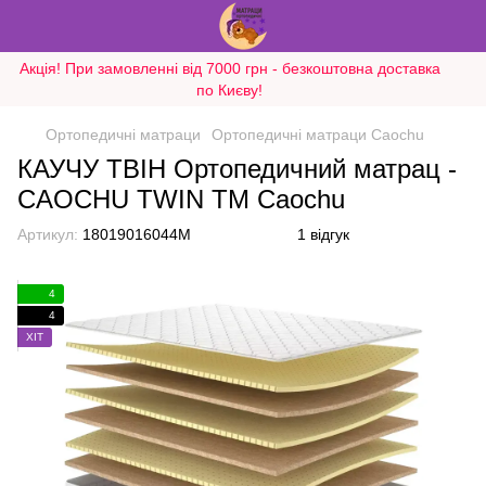
Акція! При замовленні від 7000 грн - безкоштовна доставка
по Києву!
Ортопедичні матраци
Ортопедичні матраци Caochu
КАУЧУ ТВІН Ортопедичний матрац -
CAOCHU TWIN ТМ Caochu
Артикул:
18019016044M
1 відгук
4
4
ХІТ