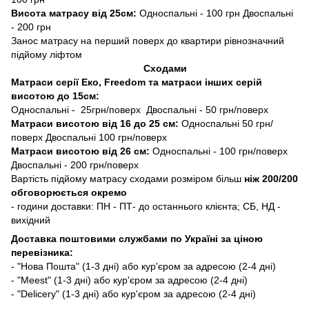
Висота матрасу від 25см:
Односпальні - 100 грн Двоспальні
- 200 грн
Занос матрасу на перший поверх до квартири рівнозначний
підйому ліфтом
Сходами
Матраси серії Еко, Freedom та матраси інших серій
висотою до 15см:
Односпальні - 25грн/поверх Двоспальні - 50 грн/поверх
Матраси висотою від 16 до 25 см:
Односпальні 50 грн/
поверх Двоспальні 100 грн/поверх
Матраси висотою від 26 см:
Односпальні - 100 грн/поверх
Двоспальні - 200 грн/поверх
Вартість підйому матрасу сходами розміром більш
ніж 200/200
обговорюється окремо
- години доставки: ПН - ПТ- до останнього клієнта; СБ, НД -
вихідний
Доставка поштовими службами по Україні за ціною
перевізника:
- "Нова Пошта" (1-3 дні) або кур'єром за адресою (2-4 дні)
- "Meest" (1-3 дні) або кур'єром за адресою (2-4 дні)
- "Delicery" (1-3 дні) або кур'єром за адресою (2-4 дні)