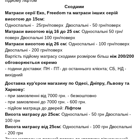
підйому ліфтом
Сходами
Матраси серії Еко, Freedom та матраси інших серій
висотою до 15см:
Односпальні - 25грн/поверх Двоспальні - 50 грн/поверх
Матраси висотою від 16 до 25 см:
Односпальні 50 грн/
поверх Двоспальні 100 грн/поверх
Матраси висотою від 26 см:
Односпальні - 100 грн/поверх
Двоспальні - 200 грн/поверх
Вартість підйому матрасу сходами розміром більш
ніж 200/200
обговорюється окремо
- години доставки: ПН - ПТ- до останнього клієнта; СБ, НД -
вихідний
Доставка кур'єром магазину по Одесі, Дніпру, Львову та
Харкову:
- при замовленні від 7000 грн. - безкоштовно
- при замовленні до 7000 грн. - 600 грн.
- підйом матраца до дверей:
Ліфтом
Висота матрасу до 25см:
Односпальні - 50 грн Двоспальні -
100 грн
Висота матрасу від 25см:
Односпальні - 100 грн Двоспальні
- 200 грн
Занос матрасу на перший поверх до квартири рівнозначний