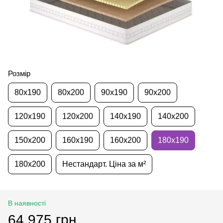
Розмір
80х190
80х200
90х190
90х200
120х190
120х200
140х190
140х200
150х200
160х190
160х200
180х190
180х200
Нестандарт. Ціна за м²
В наявності
64 975 грн