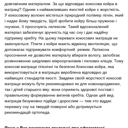
довговічним матеріалом. За що відповідає кокосова койра в
матраці? Одним з найважливіших якостей койри є жорсткість.
У кокосовому волокні міститься природний полімер лігнін, який
і надає йому твердість. Щоб зробити койру більш пружною і
гнучкою, її просочують латексом. Такий вдосконалений
матеріал забезпечує зручність під час сну і дає надійну
підтримку хребту. На цьому переваги кокосових матраців не
закінчуються. Плити з койри мають відмінну вентиляцію, що
допомагає підтримувати комфортний режим. Латексна
просочення не дозволяє матеріалу вбирати вологу, запобігає
розмноженню шкідливих мікроорганізмів і пилових кліщів. Тому
кокосові матраци гігієнічні та безпечні.Кокосова койра, яка
використовується в матрацах вироблена відповідно до
найвищих стандартів якості. Завдяки своїй жорсткості кокосові
матраци можуть бути рекомендовані як для новонароджених,
так і дітей старшого віку: вони сприяють здорової поставі і
правильному формуванню вигинів хребта. Однак цей вид
матраців безумовно підійде і дорослим — тим хто віддає
перевагу сну на твердій поверхні або дотримується
рекомендацій ортопеда.
Якщо у Вас виникнули труднощі при оформленні