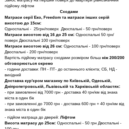
підйому ліфтом
Сходами
Матраси серії Еко, Freedom та матраси інших серій
висотою до 15см:
Односпальні - 25грн/поверх Двоспальні - 50 грн/поверх
Матраси висотою від 16 до 25 см:
Односпальні 50 грн/
поверх Двоспальні 100 грн/поверх
Матраси висотою від 26 см:
Односпальні - 100 грн/поверх
Двоспальні - 200 грн/поверх
Вартість підйому матрасу сходами розміром більш
ніж 200/200
обговорюється окремо
- години доставки: ПН - ПТ- до останнього клієнта; СБ, НД -
вихідний
Доставка кур'єром магазину по Київській, Одеській,
Дніпропетровській, Львівській та Харківській областях:
- при замовленні від 7000 грн - доставка 40 грн/км від знака
міста в один бік
- при замовленні до 7000 грн - доставка 600 грн + 40 грн/км від
знака міста в один бік
- підйом матраца до дверей:
Ліфтом
Висота матрасу до 25см:
Односпальні - 50 грн Двоспальні -
100 грн