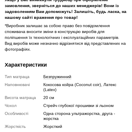
замовлення, зверніться до наших менеджерів! Вони із
задоволенням Вам допоможуть! Залишіть, будь ласка, на
нашому сайті враження про товар!
*Виробник залишає за собою право без повідомлення
споживача вносити зміни в конструкцію виробів для
поліпшення їх технологічних і експлуатаційних параметрів.
Вид виробів може незначно відрізнятися від представлених на
фотографіях.
Характеристики
Тип матраца
Безпружинний
Наповнювачі
Кокосова койра (Coconut coir), Латекс
(Latex)
Висота матраца
20 см
Чохол
Стрейч глубокої прошивки зі льоном
Особливості
Одна сторона ультражорстка, друга -
жорстка
Жорсткість
Жорсткий