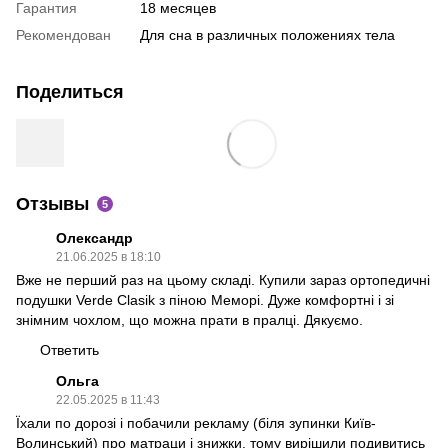
Гарантия
18 месяцев
Рекомендован
Для сна в различных положениях тела
Поделиться
Отзывы
5
Олександр
21.06.2025 в 18:10
Вже не перший раз на цьому складі. Купили зараз ортопедичні
подушки Verde Clasik з піною Меморі. Дуже комфортні і зі
знімним чохлом, що можна прати в пралці. Дякуємо.
Ответить
Ольга
22.05.2025 в 11:43
Їхали по дорозі і побачили рекламу (біля зупинки Київ-
Волинський) про матраци і знижки, тому вирішили подивитись