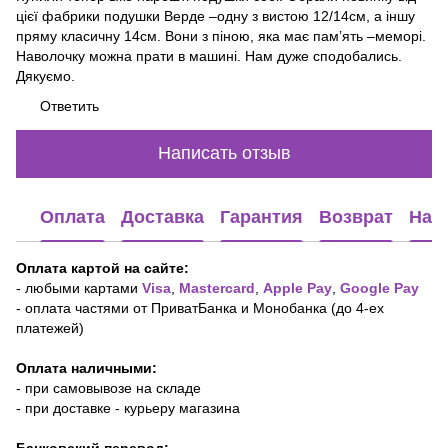
цієї фабрики подушки Верде –одну з вистою 12/14см, а іншу
пряму класичну 14см. Вони з піною, яка має пам’ять –меморі.
Наволочку можна прати в машині. Нам дуже сподобались.
Дякуємо.
Ответить
Написать отзыв
Оплата
Доставка
Гарантия
Возврат
Наш
Оплата картой на сайте:
-
любыми картами
Visa
,
Mastercard
,
Apple Pay
,
Google Pay
- оплата частями от ПриватБанка и Монобанка (до 4-ех
платежей)
Оплата наличными:
- при самовывозе на складе
- при доставке - курьеру магазина
Банковский перевод: