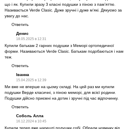
що і як. Купили зразу 3 класні подушки з піною з пам’яттю.
Називається Verdе Сlasic. Дуже зручні і дуже м‘які. Дякуємо за
увагу до нас.
Ответить
Денис
18.05.2025 в 12:31
Купили батькам 2 гарних подушки з Меморі ортопедичної
форми. Називаються Verde Clasic. Батькам подобаються і нам
теж.
Ответить
Іванна
15.04.2025 в 12:39
Ми вже не вперше на цьому складі. На цей раз ми купили
подушки Верде класичні, з піною меморі, для всієї родини.
Подушки дійсно приємні на дотик і зручні під час відпочинку.
Ответить
Соболь Алла
16.12.2024 в 10:45
Купили тепер вже нарешті подушки собі. Обрали новинку від