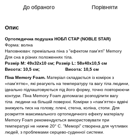
До обраного
Порівняти
Опис
Ортопедична подушка НОБЛ СТАР (NOBLE STAR)
Форма: волна
Наповнювач: преміальна піна з "ефектом пам'яті" Memory
Для сна в різних положеннях тіла.
Розмір M: 49х32х10 см; Розмір L: 58х40х10,5 см
Висота: 10,5 см;
Висота: 10,5 см
Піна Memory Foam.
Матеріал складається із комірок з
«пам’яттю», які реагують на температуру та вагу тіла людини,
ідеально підлаштовуються під його форму, точно повторюючи
контури. Піна Memory Foam допомагає розподілити вагу
тіла людини на більшій поверхні. Комірки з «пам’яттю» вдвічі
знижують тиск на голову, плечі, стегна, коліна, стопи. Для
розкриття максимального ортопедичного ефекту матеріалу
Memory Foam рекомендується використовувати при
температурі не нижче 20° С. "Меморі" створена для чутливих
людей, з проблемами серцево-судинної системи.