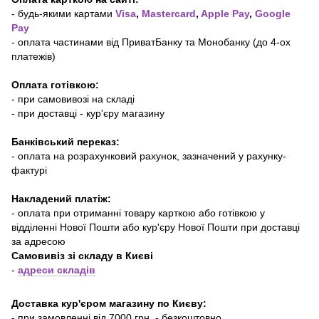
- будь-якими картами
Visa
,
Mastercard
,
Apple Pay
,
Google
Pay
- оплата частинами від ПриватБанку та Монобанку (до 4-ох
платежів)
Оплата готівкою:
- при самовивозі на складі
- при доставці - кур'єру магазину
Банківський переказ:
- оплата на розрахунковий рахунок, зазначений у рахунку-
фактурі
Накладений платіж:
- оплата при отриманні товару карткою або готівкою у
відділенні Нової Пошти або кур'єру Нової Пошти при доставці
за адресою
Самовивіз зі складу в Києві
-
адреси складів
Доставка кур'єром магазину по Києву:
- при замовленні від 7000 грн. - безкоштовно