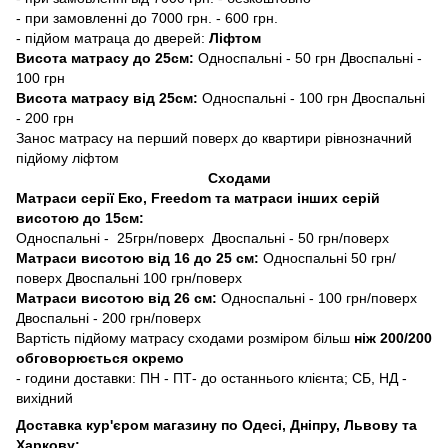
- при замовленні до 7000 грн. - 600 грн.
- підйом матраца до дверей:
Ліфтом
Висота матрасу до 25см:
Односпальні - 50 грн Двоспальні -
100 грн
Висота матрасу від 25см:
Односпальні - 100 грн Двоспальні
- 200 грн
Занос матрасу на перший поверх до квартири рівнозначний
підйому ліфтом
Сходами
Матраси серії Еко, Freedom та матраси інших серій
висотою до 15см:
Односпальні - 25грн/поверх Двоспальні - 50 грн/поверх
Матраси висотою від 16 до 25 см:
Односпальні 50 грн/
поверх Двоспальні 100 грн/поверх
Матраси висотою від 26 см:
Односпальні - 100 грн/поверх
Двоспальні - 200 грн/поверх
Вартість підйому матрасу сходами розміром більш
ніж 200/200
обговорюється окремо
- години доставки: ПН - ПТ- до останнього клієнта; СБ, НД -
вихідний
Доставка кур'єром магазину по Одесі, Дніпру, Львову та
Харкову: