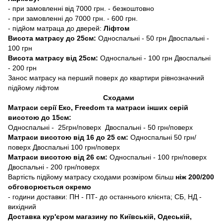
- при замовленні від 7000 грн. - безкоштовно
- при замовленні до 7000 грн. - 600 грн.
- підйом матраца до дверей:
Ліфтом
Висота матрасу до 25см:
Односпальні - 50 грн Двоспальні -
100 грн
Висота матрасу від 25см:
Односпальні - 100 грн Двоспальні
- 200 грн
Занос матрасу на перший поверх до квартири рівнозначний
підйому ліфтом
Сходами
Матраси серії Еко, Freedom та матраси інших серій
висотою до 15см:
Односпальні - 25грн/поверх Двоспальні - 50 грн/поверх
Матраси висотою від 16 до 25 см:
Односпальні 50 грн/
поверх Двоспальні 100 грн/поверх
Матраси висотою від 26 см:
Односпальні - 100 грн/поверх
Двоспальні - 200 грн/поверх
Вартість підйому матрасу сходами розміром більш
ніж 200/200
обговорюється окремо
- години доставки: ПН - ПТ- до останнього клієнта; СБ, НД -
вихідний
Доставка кур'єром магазину по Київській, Одеській,