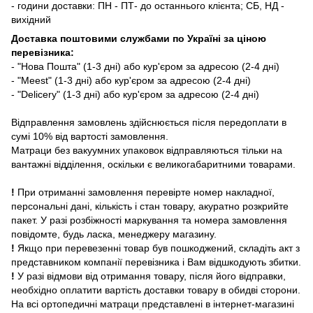
- години доставки: ПН - ПТ- до останнього клієнта; СБ, НД -
вихідний
Доставка поштовими службами по Україні за ціною
перевізника:
- "Нова Пошта" (1-3 дні) або кур'єром за адресою (2-4 дні)
- "Meest" (1-3 дні) або кур'єром за адресою (2-4 дні)
- "Delicery" (1-3 дні) або кур'єром за адресою (2-4 дні)
Відправлення замовлень здійснюється після передоплати в
сумі 10% від вартості замовлення.
Матраци без вакуумних упаковок відправляються тільки на
вантажні відділення, оскільки є великогабаритними товарами.
!
При отриманні замовлення перевірте номер накладної,
персональні дані, кількість і стан товару, акуратно розкрийте
пакет. У разі розбіжності маркування та номера замовлення
повідомте, будь ласка, менеджеру магазину.
!
Якщо при перевезенні товар був пошкоджений, складіть акт з
представником компанії перевізника і Вам відшкодують збитки.
!
У разі відмови від отримання товару, після його відправки,
необхідно оплатити вартість доставки товару в обидві сторони.
На всі ортопедичні матраци
представлені в інтернет-магазині