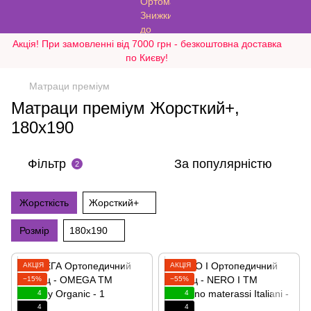
Акція! При замовленні від 7000 грн - безкоштовна доставка
по Києву!
Матраци преміум
Матраци преміум Жорсткий+,
180х190
Фільтр
За популярністю
2
Жорсткість
Жорсткий+
Розмір
180х190
АКЦІЯ
АКЦІЯ
−15%
−55%
4
4
4
4