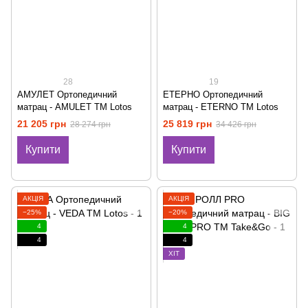
28
19
АМУЛЕТ Ортопедичний
ЕТЕРНО Ортопедичний
матрац - AMULET ТМ Lotos
матрац - ETERNO ТМ Lotos
21 205 грн
25 819 грн
28 274 грн
34 426 грн
Купити
Купити
АКЦІЯ
АКЦІЯ
−25%
−20%
4
4
4
4
ХІТ