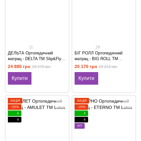
11
28
ДЕЛЬТА Ортопедичний
БІГ РОЛЛ Ортопедичний
матрац - DELTA ТМ Slip&Fly
матрац - BIG ROLL ТМ
Organic
Take&Go
24 880 грн
20 170 грн
29 270 грн
25 213 грн
Купити
Купити
АКЦІЯ
АКЦІЯ
−25%
−25%
4
4
4
4
ХІТ