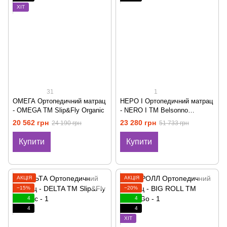
ХІТ
31
1
ОМЕГА Ортопедичний матрац
НЕРО I Ортопедичний матрац
- OMEGA ТМ Slip&Fly Organic
- NERO I ТМ Belsonno
materassi Italiani
20 562 грн
23 280 грн
24 190 грн
51 733 грн
Купити
Купити
АКЦІЯ
АКЦІЯ
−15%
−20%
4
4
4
4
ХІТ