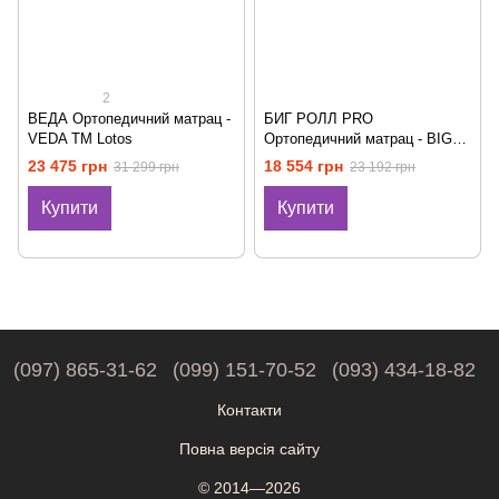
2
ВЕДА Ортопедичний матрац -
БИГ РОЛЛ PRO
VEDA ТМ Lotos
Ортопедичний матрац - BIG
ROLL PRO ТМ Take&Go
23 475 грн
18 554 грн
31 299 грн
23 192 грн
Купити
Купити
(097) 865-31-62
(099) 151-70-52
(093) 434-18-82
Контакти
Повна версія сайту
© 2014—2026