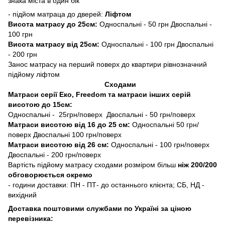
знака міста в один бік
- підйом матраца до дверей:
Ліфтом
Висота матрасу до 25см:
Односпальні - 50 грн Двоспальні -
100 грн
Висота матрасу від 25см:
Односпальні - 100 грн Двоспальні
- 200 грн
Занос матрасу на перший поверх до квартири рівнозначний
підйому ліфтом
Сходами
Матраси серії Еко, Freedom та матраси інших серій
висотою до 15см:
Односпальні - 25грн/поверх Двоспальні - 50 грн/поверх
Матраси висотою від 16 до 25 см:
Односпальні 50 грн/
поверх Двоспальні 100 грн/поверх
Матраси висотою від 26 см:
Односпальні - 100 грн/поверх
Двоспальні - 200 грн/поверх
Вартість підйому матрасу сходами розміром більш
ніж 200/200
обговорюється окремо
- години доставки: ПН - ПТ- до останнього клієнта; СБ, НД -
вихідний
Доставка поштовими службами по Україні за ціною
перевізника: