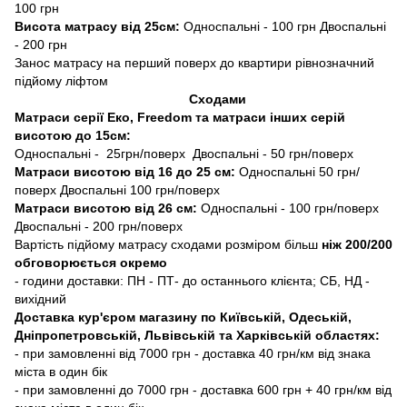
100 грн
Висота матрасу від 25см:
Односпальні - 100 грн Двоспальні
- 200 грн
Занос матрасу на перший поверх до квартири рівнозначний
підйому ліфтом
Сходами
Матраси серії Еко, Freedom та матраси інших серій
висотою до 15см:
Односпальні - 25грн/поверх Двоспальні - 50 грн/поверх
Матраси висотою від 16 до 25 см:
Односпальні 50 грн/
поверх Двоспальні 100 грн/поверх
Матраси висотою від 26 см:
Односпальні - 100 грн/поверх
Двоспальні - 200 грн/поверх
Вартість підйому матрасу сходами розміром більш
ніж 200/200
обговорюється окремо
- години доставки: ПН - ПТ- до останнього клієнта; СБ, НД -
вихідний
Доставка кур'єром магазину по Київській, Одеській,
Дніпропетровській, Львівській та Харківській областях:
- при замовленні від 7000 грн - доставка 40 грн/км від знака
міста в один бік
- при замовленні до 7000 грн - доставка 600 грн + 40 грн/км від