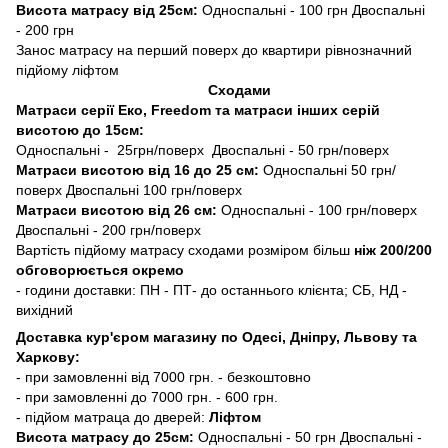
Висота матрасу від 25см:
Односпальні - 100 грн Двоспальні
- 200 грн
Занос матрасу на перший поверх до квартири рівнозначний
підйому ліфтом
Сходами
Матраси серії Еко, Freedom та матраси інших серій
висотою до 15см:
Односпальні - 25грн/поверх Двоспальні - 50 грн/поверх
Матраси висотою від 16 до 25 см:
Односпальні 50 грн/
поверх Двоспальні 100 грн/поверх
Матраси висотою від 26 см:
Односпальні - 100 грн/поверх
Двоспальні - 200 грн/поверх
Вартість підйому матрасу сходами розміром більш
ніж 200/200
обговорюється окремо
- години доставки: ПН - ПТ- до останнього клієнта; СБ, НД -
вихідний
Доставка кур'єром магазину по Одесі, Дніпру, Львову та
Харкову:
- при замовленні від 7000 грн. - безкоштовно
- при замовленні до 7000 грн. - 600 грн.
- підйом матраца до дверей:
Ліфтом
Висота матрасу до 25см:
Односпальні - 50 грн Двоспальні -