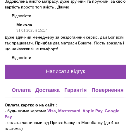
Задоволена якістю матрасу, дуже зручний та пружний, за свою
вартість просто топ якість . Дякую !
Відповісти
Микола
31.01.2025 в 15:17
Дуже вдячний менеджеру за бездоганний сервіс, дай Бог всім
так працювати. Придбав два матраси Брюгге. Якість вразила і
що найважливіше комфорт!
Відповісти
Написати відгук
Оплата
Доставка
Гарантія
Повернення
Оплата карткою на сайті:
- будь-якими картами
Visa
,
Mastercard
,
Apple Pay
,
Google
Pay
- оплата частинами від ПриватБанку та Монобанку (до 4-ох
платежів)