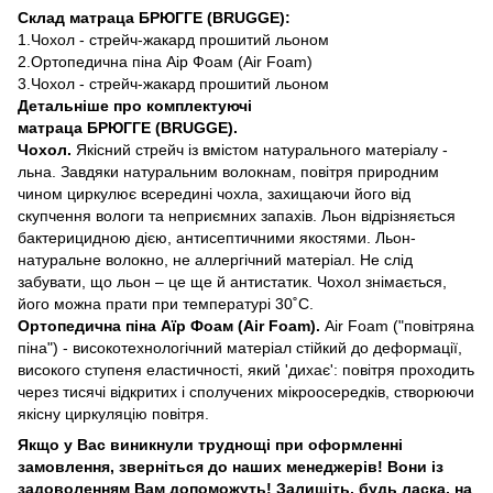
Склад матраца БРЮГГЕ (
BRUGGE
):
1.Чохол - стрейч-жакард прошитий льоном
2.Ортопедична піна Аір Фоам (Air Foam)
3.Чохол - стрейч-жакард прошитий льоном
Детальніше про комплектуючі
матраца БРЮГГЕ (
BRUGGE
).
Чохол.
Якісний стрейч із вмістом натурального матеріалу -
льна. Завдяки натуральним волокнам, повітря природним
чином циркулює всередині чохла, захищаючи його від
скупчення вологи та неприємних запахів. Льон відрізняється
бактерицидною дією, антисептичними якостями. Льон-
натуральне волокно, не аллергічний матеріал. Не слід
забувати, що льон – це ще й антистатик. Чохол знімається,
його можна прати при температурі 30˚С.
Ортопедична піна Аїр Фоам (Air Foam).
Air Foam ("повітряна
піна") - високотехнологічний матеріал стійкий до деформації,
високого ступеня еластичності, який 'дихає': повітря проходить
через тисячі відкритих і сполучених мікроосередків, створюючи
якісну циркуляцію повітря.
Якщо у Вас виникнули труднощі при оформленні
замовлення, зверніться до наших менеджерів!
Вони із
задоволенням Вам допоможуть!
Залишіть, будь ласка, на