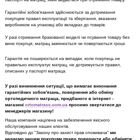
Гарантійні зобов'язання здійснюються за дотримання
покупцем правил експлуатації та зберігання, вказаних
виробником на упаковці або вкладках до товарів.
У разі отримання бракованої моделі чи псування товару без
вини покупця, матрац замінюється чи повертаються гроші.
Гарантія не поширюється на випадки, коли покупець не
правильно експлуатує матрац, не дотримується правил,
описаних у паспорті матраца.
У разі виникнення ситуації, що вимагає виконання
гарантійних зобов'язань, повернення або обміну
ортопедичного матраца, придбаного в інтернет -
магазині
ortomatrass.com.ua
просимо звертатися до
менеджерів магазину!
Наша компанія націлена на забезпечення якісного
обслуговування наших клієнтів.
Відповідно до "Закону про захист прав споживача"
ми
надаємо нашим покупцям право повернути або обміняти