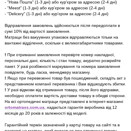
- "Нова Пошта" (1-3 дні) або кур'єром за адресою (2-4 дні)
- "Meest" (1-3 дні) або кур'єром за адресою (2-4 дні)
- "Delicery" (1-3 дні) або кур'єром за адресою (2-4 дні)
Відправлення замовлень здійснюється після передоплати в
сумі 10% від вартості замовлення.
Матраци без вакуумних упаковок відправляються тільки на
вантажні відділення, оскільки є великогабаритними товарами.
!
При отриманні замовлення перевірте номер накладної,
персональні дані, кількість і стан товару, акуратно розкрийте
пакет. У разі розбіжності маркування та номера замовлення
повідомте, будь ласка, менеджеру магазину.
!
Якщо при перевезенні товар був пошкоджений, складіть акт з
представником компанії перевізника і Вам відшкодують збитки.
!
У разі відмови від отримання товару, після його відправки,
необхідно оплатити вартість доставки товару в обидві сторони.
На всі ортопедичні матраци
представлені в інтернет-магазині
ortomatrass.com.ua
, надається гарантія виробника від 12
місяців до 20 років в залежності від моделі.
Гарантійний термін зазначений у картці товару на сайті та в
паспорті на матрац, який видається при отриманні товару.