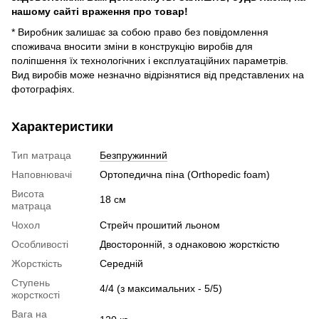
нашому сайті враження про товар!
* Виробник залишає за собою право без повідомлення
споживача вносити зміни в конструкцію виробів для
поліпшення їх технологічних і експлуатаційних параметрів.
Вид виробів може незначно відрізнятися від представлених на
фотографіях.
Характеристики
Тип матраца
Безпружинний
Наповнювачі
Ортопедична піна (Orthopedic foam)
Висота
18 см
матраца
Чохол
Стрейч прошитий льоном
Особливості
Двосторонній, з однаковою жорсткістю
Жорсткість
Середній
Ступень
4/4 (з максимальних - 5/5)
жорсткості
Вага на