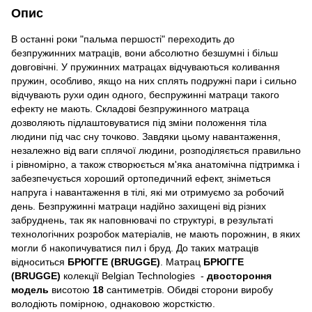
Опис
В останні роки "пальма першості" переходить до
безпружинних матраців, вони абсолютно безшумні і більш
довговічні. У пружинних матрацах відчуваються коливання
пружин, особливо, якщо на них сплять подружні пари і сильно
відчувають рухи один одного, беспружинні матраци такого
ефекту не мають. Складові безпружинного матраца
дозволяють підлаштовуватися під зміни положення тіла
людини під час сну точково. Завдяки цьому навантаження,
незалежно від ваги сплячої людини, розподіляється правильно
і рівномірно, а також створюється м'яка анатомічна підтримка і
забезпечується хороший ортопедичний ефект, зніметься
напруга і навантаження в тілі, які ми отримуємо за робочий
день. Безпружинні матраци надійно захищені від різних
забруднень, так як наповнювачі по структурі, в результаті
технологічних розробок матеріалів, не мають порожнин, в яких
могли б накопичуватися пил і бруд. До таких матраців
відноситься
БРЮГГЕ (
BRUGGE
)
.
Матрац
БРЮГГЕ
(
BRUGGE
)
колекції Belgian Technologies -
двостороння
модель
висотою
18
сантиметрів. Обидві сторони виробу
володіють помірною, однаковою жорсткістю.