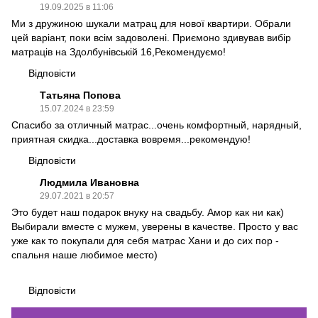
19.09.2025 в 11:06
Ми з дружиною шукали матрац для нової квартири. Обрали
цей варіант, поки всім задоволені. Приємоно здивував вибір
матраців на Здолбунівській 16,Рекомендуємо!
Відповісти
Татьяна Попова
15.07.2024 в 23:59
Спасибо за отличный матрас...очень комфортный, нарядный,
приятная скидка...доставка вовремя...рекомендую!
Відповісти
Людмила Ивановна
29.07.2021 в 20:57
Это будет наш подарок внуку на свадьбу. Амор как ни как)
Выбирали вместе с мужем, уверены в качестве. Просто у вас
уже как то покупали для себя матрас Хани и до сих пор -
спальня наше любимое место)
Відповісти