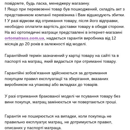
повідомте, будь ласка, менеджеру магазину.
!
Якщо при перевезенні товар був пошкоджений, складіть акт з
представником компанії перевізника і Вам відшкодують збитки.
!
У разі відмови від отримання товару, після його відправки,
необхідно оплатити вартість доставки товару в обидві сторони.
На всі ортопедичні матраци
представлені в інтернет-магазині
ortomatrass.com.ua
, надається гарантія виробника від 12
місяців до 20 років в залежності від моделі.
Гарантійний термін зазначений у картці товару на сайті та в
паспорті на матрац, який видається при отриманні товару.
Гарантійні зобов'язання здійснюються за дотримання
покупцем правил експлуатації та зберігання, вказаних
виробником на упаковці або вкладках до товарів.
У разі отримання бракованої моделі чи псування товару без
вини покупця, матрац замінюється чи повертаються гроші.
Гарантія не поширюється на випадки, коли покупець не
правильно експлуатує матрац, не дотримується правил,
описаних у паспорті матраца.