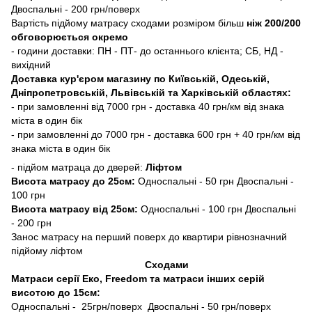
Двоспальні - 200 грн/поверх
Вартість підйому матрасу сходами розміром більш
ніж 200/200
обговорюється окремо
- години доставки: ПН - ПТ- до останнього клієнта; СБ, НД -
вихідний
Доставка кур'єром магазину по Київській, Одеській,
Дніпропетровській, Львівській та Харківській областях:
- при замовленні від 7000 грн - доставка 40 грн/км від знака
міста в один бік
- при замовленні до 7000 грн - доставка 600 грн + 40 грн/км від
знака міста в один бік
- підйом матраца до дверей:
Ліфтом
Висота матрасу до 25см:
Односпальні - 50 грн Двоспальні -
100 грн
Висота матрасу від 25см:
Односпальні - 100 грн Двоспальні
- 200 грн
Занос матрасу на перший поверх до квартири рівнозначний
підйому ліфтом
Сходами
Матраси серії Еко, Freedom та матраси інших серій
висотою до 15см:
Односпальні - 25грн/поверх Двоспальні - 50 грн/поверх