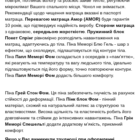
повітря, поглинає вологу та розсіює зайве тепло, регулюючи
мікроклімат Вашого спального місця.
Чохол не знімається.
Рекомендації щодо чищення матраца вказані в паспорті
матраца.
Перевагою матраца Амор (AMOR)
буде гарантія
10 років, що підтверджує надійність виробу.
Сторони матраца
з однаковою,
середньою жорсткістю
.
Пружинний блок
Покет Спрінг
рівномірно розподілить навантаження на
матрац, адаптуючись до тіла.
Піна Меморі Блю Гель - шар з
ефектом, що охолоджує, підлаштовується під контури тіла.
Піна
Папл Меморі Фом
складається з осередків з «пам'яттю»,
які реагують на температуру та вагу людського тіла, ідеально
підлаштовуються під його форму, точно повторюючи контури.
Піна
Папл Меморі Фом
додасть більшого комфорту.
Піна
Грей Стон Фом.
Ця піна забезпечить гнучкість за рахунок
стійкості до деформації. Піна
Пінк блок Фом
- пінний
матеріал, схожий на натуральний латекс за структурою та
властивостями. Висока щільність та еластичність робить його
довговічним та стійким до інтенсивних навантажень. Піна
Грін
Меморі Спешельт
і додати додаткову м'якість, приємний
комфорт.
Якщо у Вас виникнули труднощі при оформленні