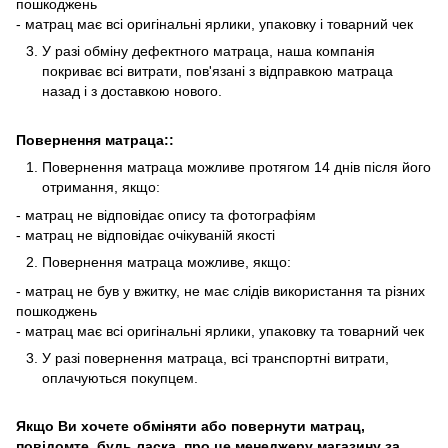
пошкоджень
- матрац має всі оригінальні ярлики, упаковку і товарний чек
У разі обміну дефектного матраца, наша компанія
покриває всі витрати, пов'язані з відправкою матраца
назад і з доставкою нового.
Повернення матраца::
Повернення матраца можливе протягом 14 днів після його
отримання, якщо:
- матрац не відповідає опису та фотографіям
- матрац не відповідає очікуваній якості
Повернення матраца можливе, якщо:
- матрац не був у вжитку, не має слідів використання та різних
пошкоджень
- матрац має всі оригінальні ярлики, упаковку та товарний чек
У разі повернення матраца, всі транспортні витрати,
оплачуються покупцем.
Якщо Ви хочете обміняти або повернути матрац,
повідомте, будь ласка, про це менеджеру магазину за