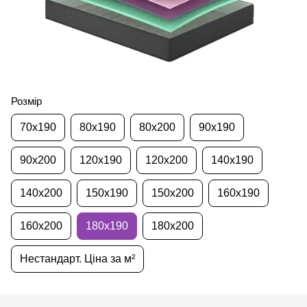
Розмір
70х190
80х190
80х200
90х190
90х200
120х190
120х200
140х190
140х200
150х190
150х200
160х190
160х200
180х190
180х200
Нестандарт. Ціна за м²