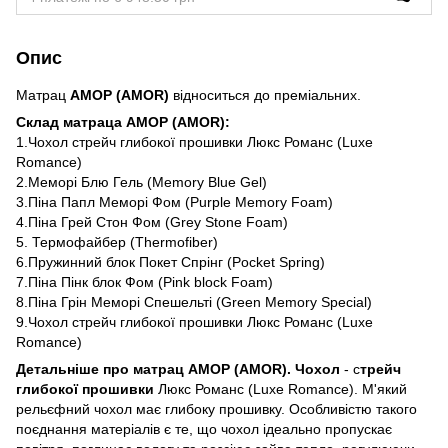
Опис
Матрац
АМОР
(
AMOR
)
відноситься до преміальних.
Склад матраца АМОР
(
AMOR
):
1.Чохол стрейч глибокої прошивки Люкс Романс (Luxe
Romance)
2.Меморі Блю Гель (Memory Blue Gel)
3.Піна Папл Меморі Фом (Purple Memory Foam)
4.Піна Грей Стон Фом (Grey Stone Foam)
5. Термофайбер (Thermofiber)
6.Пружинний блок Покет Спрінг (Pocket Spring)
7.Піна Пінк блок Фом (Pink block Foam)
8.Піна Грін Меморі Спешельті (Green Memory Special)
9.Чохол стрейч глибокої прошивки Люкс Романс (Luxe
Romance)
Детальніше про матрац АМОР (AMOR).
Чохол
- с
трейч
глибокої
прошивки
Люкс Романс (Luxe Romance).
М'який
рельєфний чохол має глибоку прошивку.
Особливістю такого
поєднання матеріалів є те, що чохол ідеально пропускає