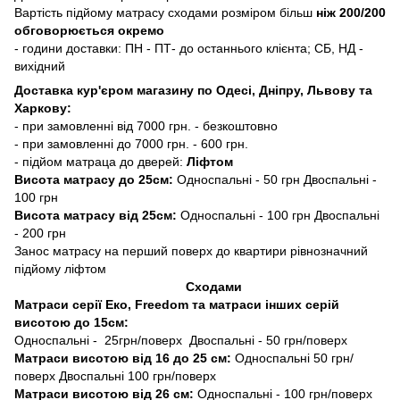
Вартість підйому матрасу сходами розміром більш
ніж 200/200
обговорюється окремо
- години доставки: ПН - ПТ- до останнього клієнта; СБ, НД -
вихідний
Доставка кур'єром магазину по Одесі, Дніпру, Львову та
Харкову:
- при замовленні від 7000 грн. - безкоштовно
- при замовленні до 7000 грн. - 600 грн.
- підйом матраца до дверей:
Ліфтом
Висота матрасу до 25см:
Односпальні - 50 грн Двоспальні -
100 грн
Висота матрасу від 25см:
Односпальні - 100 грн Двоспальні
- 200 грн
Занос матрасу на перший поверх до квартири рівнозначний
підйому ліфтом
Сходами
Матраси серії Еко, Freedom та матраси інших серій
висотою до 15см:
Односпальні - 25грн/поверх Двоспальні - 50 грн/поверх
Матраси висотою від 16 до 25 см:
Односпальні 50 грн/
поверх Двоспальні 100 грн/поверх
Матраси висотою від 26 см:
Односпальні - 100 грн/поверх