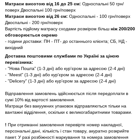
Матраси висотою від 16 до 25 см:
Односпальні 50 грн/
поверх Двоспальні 100 грн/поверх
Матраси висотою від 26 см:
Односпальні - 100 грн/поверх
Двоспальні - 200 грн/поверх
Вартість підйому матрасу сходами розміром більш
ніж 200/200
обговорюється окремо
- години доставки: ПН - ПТ- до останнього клієнта; СБ, НД -
вихідний
Доставка поштовими службами по Україні за ціною
перевізника:
- "Нова Пошта" (1-3 дні) або кур'єром за адресою (2-4 дні)
- "Meest" (1-3 дні) або кур'єром за адресою (2-4 дні)
- "Delicery" (1-3 дні) або кур'єром за адресою (2-4 дні)
Відправлення замовлень здійснюється після передоплати в
сумі 10% від вартості замовлення.
Матраци без вакуумних упаковок відправляються тільки на
вантажні відділення, оскільки є великогабаритними товарами.
!
При отриманні замовлення перевірте номер накладної,
персональні дані, кількість і стан товару, акуратно розкрийте
пакет. У разі розбіжності маркування та номера замовлення