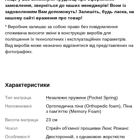
замовлення, зверніться до наших менеджерів!
Вони із
задоволенням Вам допоможуть!
Залишіть, будь ласка, на
нашому сайті враження про товар!
* Виробник залишає за собою право без повідомлення
споживача вносити зміни в конструкцію виробів для
поліпшення їх технологічних і експлуатаційних параметрів.
Вид виробів може незначно відрізнятися від представлених на
фотографіях.
Характеристики
Тип матраца
Незалежні пружини (Pocket Spring)
Наповнювачі
Ортопедична піна (Orthopedic foam), Піна
з пам'яттю (Memory Foam)
Висота матраца
23 см
Чохол
Стрейч об'ємної прошивки Люкс Романс
Особливості
Двосторонній, з однаковою жорсткістю