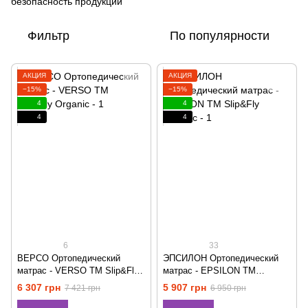
безопасность продукции
Фильтр
По популярности
АКЦИЯ
АКЦИЯ
−15%
−15%
4
4
4
4
6
33
ВЕРСО Ортопедический
ЭПСИЛОН Ортопедический
матрас - VERSO ТМ Slip&Fly
матрас - EPSILON ТМ
Organic
Slip&Fly Organic
6 307 грн
5 907 грн
7 421 грн
6 950 грн