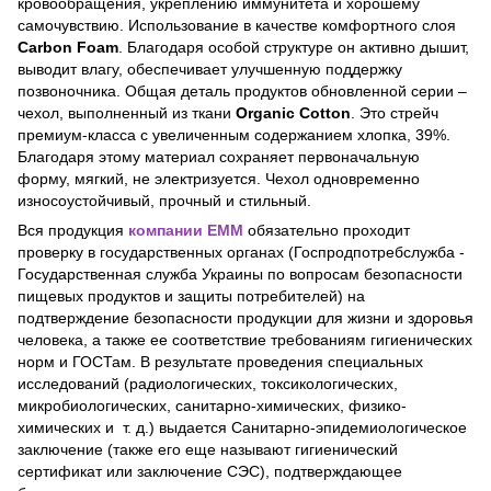
кровообращения, укреплению иммунитета и хорошему
самочувствию. Использование в качестве комфортного слоя
Carbon Foam
. Благодаря особой структуре он активно дышит,
выводит влагу, обеспечивает улучшенную поддержку
позвоночника. Общая деталь продуктов обновленной серии –
чехол, выполненный из ткани
Organic Cotton
. Это стрейч
премиум-класса с увеличенным содержанием хлопка, 39%.
Благодаря этому материал сохраняет первоначальную
форму, мягкий, не электризуется. Чехол одновременно
износоустойчивый, прочный и стильный.
Вся продукция
компании ЕММ
обязательно проходит
проверку в государственных органах (Госпродпотребслужба -
Государственная служба Украины по вопросам безопасности
пищевых продуктов и защиты потребителей) на
подтверждение безопасности продукции для жизни и здоровья
человека, а также ее соответствие требованиям гигиенических
норм и ГОСТам. В результате проведения специальных
исследований (радиологических, токсикологических,
микробиологических, санитарно-химических, физико-
химических и т. д.) выдается Санитарно-эпидемиологическое
заключение (также его еще называют гигиенический
сертификат или заключение СЭС), подтверждающее