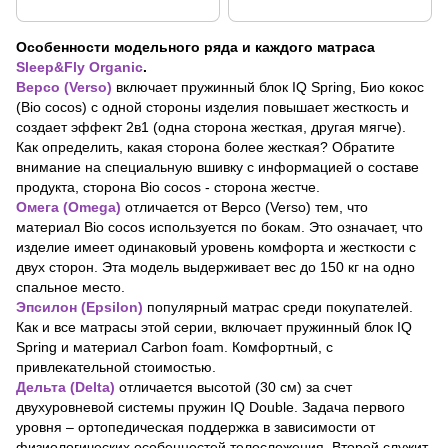
Особенности модельного ряда и каждого матраса
Sleep&Fly Organic
.
Версо (Verso)
включает пружинный блок IQ Spring, Био кокос
(Bio cocos) с одной стороны изделия повышает жесткость и
создает эффект 2в1 (одна сторона жесткая, другая мягче).
Как определить, какая сторона более жесткая? Обратите
внимание на специальную вшивку с информацией о составе
продукта, сторона Bio cocos - сторона жестче.
Омега (Omega)
отличается от Версо (Verso) тем, что
материал Bio cocos используется по бокам. Это означает, что
изделие имеет одинаковый уровень комфорта и жесткости с
двух сторон. Эта модель выдерживает вес до 150 кг на одно
спальное место.
Эпсилон (Epsilon)
популярный матрас среди покупателей.
Как и все матрасы этой серии, включает пружинный блок IQ
Spring и материал Carbon foam. Комфортный, с
привлекательной стоимостью.
Дельта (Delta)
отличается высотой (30 см) за счет
двухуровневой системы пружин IQ Double. Задача первого
уровня – ортопедическая поддержка в зависимости от
физиологических особенностей телосложения. Второй служит