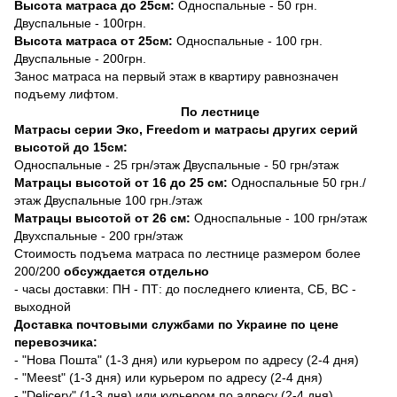
Высота матраса до 25см:
Односпальные - 50 грн.
Двуспальные - 100грн.
Высота матраса от 25см:
Односпальные - 100 грн.
Двуспальные - 200грн.
Занос матраса на первый этаж в квартиру равнозначен
подъему лифтом.
По лестнице
Матрасы серии Эко, Freedom и матрасы других серий
высотой до 15см:
Односпальные - 25 грн/этаж Двуспальные - 50 грн/этаж
Матрацы высотой от 16 до 25 см:
Односпальные 50 грн./
этаж Двуспальные 100 грн./этаж
Матрацы высотой от 26 см:
Односпальные - 100 грн/этаж
Двухспальные - 200 грн/этаж
Стоимость подъема матраса по лестнице размером более
200/200
обсуждается отдельно
- часы доставки: ПН - ПТ: до последнего клиента, СБ, ВС -
выходной
Доставка почтовыми службами по Украине по цене
перевозчика:
- "Нова Пошта" (1-3 дня) или курьером по адресу (2-4 дня)
- "Meest" (1-3 дня) или курьером по адресу (2-4 дня)
- "Delicery" (1-3 дня) или курьером по адресу (2-4 дня)