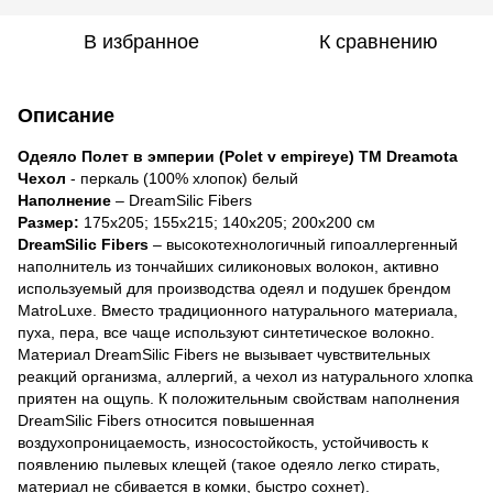
В избранное
К сравнению
Описание
Одеяло Полет в эмперии (Polet v empireye) ТМ Dreamota
Чехол
- перкаль (100% хлопок) белый
Наполнение
– DreamSilic Fibers
Размер:
175х205; 155х215; 140х205; 200х200 см
DreamSilic Fibers
– высокотехнологичный гипоаллергенный
наполнитель из тончайших силиконовых волокон, активно
используемый для производства одеял и подушек брендом
MatroLuxe. Вместо традиционного натурального материала,
пуха, пера, все чаще используют синтетическое волокно.
Материал DreamSilic Fibers не вызывает чувствительных
реакций организма, аллергий, а чехол из натурального хлопка
приятен на ощупь. К положительным свойствам наполнения
DreamSilic Fibers относится повышенная
воздухопроницаемость, износостойкость, устойчивость к
появлению пылевых клещей (такое одеяло легко стирать,
материал не сбивается в комки, быстро сохнет).