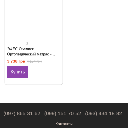
3
ЭФЕС Обелиск
Ортопедический матраc -
EFES Obelisk ТМ HIGHFOAM
3 738 грн
4 154 грн
Купить
(097) 865-31-62
(099) 151-70-52
(093) 434-18-82
Контакты