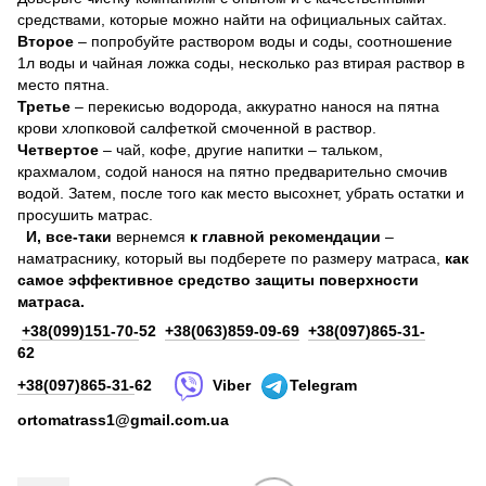
средствами, которые можно найти на официальных сайтах.
Второе
– попробуйте раствором воды и соды, соотношение
1л воды и чайная ложка соды, несколько раз втирая раствор в
место пятна.
Третье
– перекисью водорода, аккуратно нанося на пятна
крови хлопковой салфеткой смоченной в раствор.
Четвертое
– чай, кофе, другие напитки – тальком,
крахмалом, содой нанося на пятно предварительно смочив
водой. Затем, после того как место высохнет, убрать остатки и
просушить матрас.
И, все-таки
вернемся
к главной рекомендации
–
наматраснику, который вы подберете по размеру матраса,
как
самое эффективное средство защиты поверхности
матраса.
+38(099)151-70-
52
+38(063)859-09-69
+38(097)865-31-
62
+38(097)865-31-
62
Viber
Telegram
ortomatrass1@gmail.com.ua