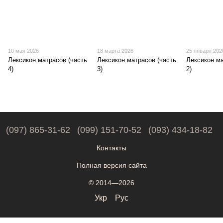
10 мая 2026
18 марта 2026
25 января 202
Лексикон матрасов (часть
Лексикон матрасов (часть
Лексикон ма
4)
3)
2)
(097) 865-31-62
(099) 151-70-52
(093) 434-18-82
Контакты
Полная версия сайта
© 2014—2026
Укр
Рус