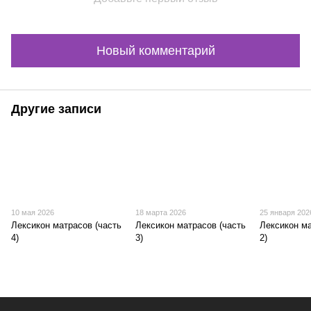
Новый комментарий
Другие записи
10 мая 2026
18 марта 2026
25 января 202
Лексикон матрасов (часть
Лексикон матрасов (часть
Лексикон ма
4)
3)
2)