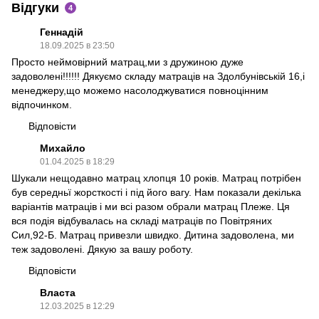
Відгуки
4
Геннадій
18.09.2025 в 23:50
Просто неймовірний матрац,ми з дружиною дуже
задоволені!!!!!! Дякуємо складу матраців на Здолбунівській 16,і
менеджеру,що можемо насолоджуватися повноцінним
відпочинком.
Відповісти
Михайло
01.04.2025 в 18:29
Шукали нещодавно матрац хлопця 10 років. Матрац потрібен
був середньї жорсткості і під його вагу. Нам показали декілька
варіантів матраців і ми всі разом обрали матрац Плеже. Ця
вся подія відбувалась на складі матраців по Повітряних
Сил,92-Б. Матрац привезли швидко. Дитина задоволена, ми
теж задоволені. Дякую за вашу роботу.
Відповісти
Власта
12.03.2025 в 12:29