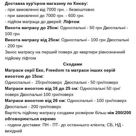
Доставка кур'єром магазину по Києву:
- при замовленні від 7000 грн. - безкоштовно
- при замовленні до 7000 грн. - 600 грн.
- підйом матраца до дверей:
Ліфтом
Висота матрасу до 25см:
Односпальні - 50 грн Двоспальні -
100 грн
Висота матрасу від 25см:
Односпальні - 100 грн Двоспальні
- 200 грн
Занос матрасу на перший поверх до квартири рівнозначний
підйому ліфтом
Сходами
Матраси серії Еко, Freedom та матраси інших серій
висотою до 15см:
Односпальні - 25грн/поверх Двоспальні - 50 грн/поверх
Матраси висотою від 16 до 25 см:
Односпальні 50 грн/
поверх Двоспальні 100 грн/поверх
Матраси висотою від 26 см:
Односпальні - 100 грн/поверх
Двоспальні - 200 грн/поверх
Вартість підйому матрасу сходами розміром більш
ніж 200/200
обговорюється окремо
- години доставки: ПН - ПТ- до останнього клієнта; СБ, НД -
вихідний