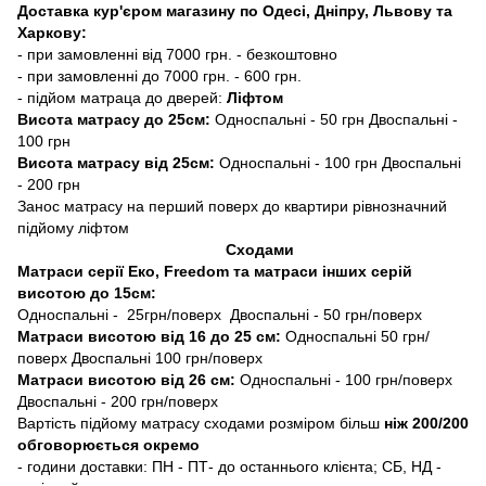
Доставка кур'єром магазину по Одесі, Дніпру, Львову та
Харкову:
- при замовленні від 7000 грн. - безкоштовно
- при замовленні до 7000 грн. - 600 грн.
- підйом матраца до дверей:
Ліфтом
Висота матрасу до 25см:
Односпальні - 50 грн Двоспальні -
100 грн
Висота матрасу від 25см:
Односпальні - 100 грн Двоспальні
- 200 грн
Занос матрасу на перший поверх до квартири рівнозначний
підйому ліфтом
Сходами
Матраси серії Еко, Freedom та матраси інших серій
висотою до 15см:
Односпальні - 25грн/поверх Двоспальні - 50 грн/поверх
Матраси висотою від 16 до 25 см:
Односпальні 50 грн/
поверх Двоспальні 100 грн/поверх
Матраси висотою від 26 см:
Односпальні - 100 грн/поверх
Двоспальні - 200 грн/поверх
Вартість підйому матрасу сходами розміром більш
ніж 200/200
обговорюється окремо
- години доставки: ПН - ПТ- до останнього клієнта; СБ, НД -