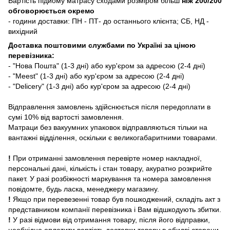
Вартість підйому матрасу сходами розміром більш
ніж 200/200
обговорюється окремо
- години доставки: ПН - ПТ- до останнього клієнта; СБ, НД -
вихідний
Доставка поштовими службами по Україні за ціною
перевізника:
- "Нова Пошта" (1-3 дні) або кур'єром за адресою (2-4 дні)
- "Meest" (1-3 дні) або кур'єром за адресою (2-4 дні)
- "Delicery" (1-3 дні) або кур'єром за адресою (2-4 дні)
Відправлення замовлень здійснюється після передоплати в
сумі 10% від вартості замовлення.
Матраци без вакуумних упаковок відправляються тільки на
вантажні відділення, оскільки є великогабаритними товарами.
!
При отриманні замовлення перевірте номер накладної,
персональні дані, кількість і стан товару, акуратно розкрийте
пакет. У разі розбіжності маркування та номера замовлення
повідомте, будь ласка, менеджеру магазину.
!
Якщо при перевезенні товар був пошкоджений, складіть акт з
представником компанії перевізника і Вам відшкодують збитки.
!
У разі відмови від отримання товару, після його відправки,
необхідно оплатити вартість доставки товару в обидві сторони.