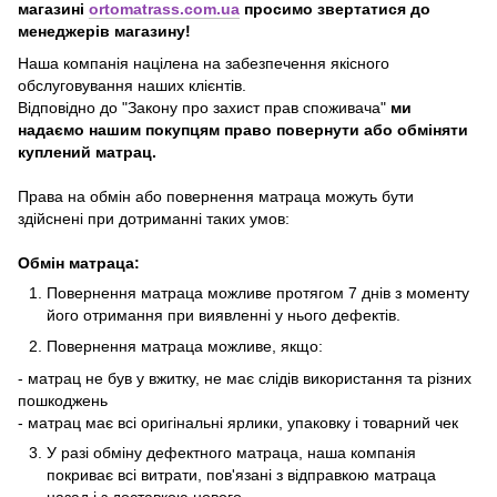
магазині
ortomatrass.com.ua
просимо звертатися до
менеджерів магазину!
Наша компанія націлена на забезпечення якісного
обслуговування наших клієнтів.
Відповідно до "Закону про захист прав споживача"
ми
надаємо нашим покупцям право повернути або обміняти
куплений матрац.
Права на обмін або повернення матраца можуть бути
здійснені при дотриманні таких умов:
Обмін матраца:
Повернення матраца можливе протягом 7 днів з моменту
його отримання при виявленні у нього дефектів.
Повернення матраца можливе, якщо:
- матрац не був у вжитку, не має слідів використання та різних
пошкоджень
- матрац має всі оригінальні ярлики, упаковку і товарний чек
У разі обміну дефектного матраца, наша компанія
покриває всі витрати, пов'язані з відправкою матраца
назад і з доставкою нового.