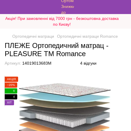
Акція! При замовленні від 7000 грн - безкоштовна доставка
по Києву!
Ортопедичні матраци
Ортопедичні матраци Romance
ПЛЕЖЕ Ортопедичний матрац -
PLEASURE ТМ Romance
Артикул:
14019013683M
4 відгуки
АКЦІЯ
−20%
6
4
ХІТ