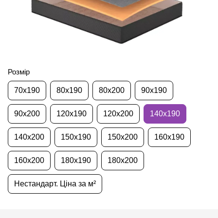
Розмір
70х190
80х190
80х200
90х190
90х200
120х190
120х200
140х190
140х200
150х190
150х200
160х190
160х200
180х190
180х200
Нестандарт. Ціна за м²