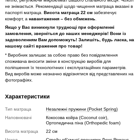
тепло, регулюючи мікроклімат Вашого спального місця. Чохол
не знімається. Рекомендації щодо чищення матраца вказані в
паспорті матраца.
Висота матраца 22 см
забезпечує
комфорт, а
навантаження – без обмежень
.
Якщо у Вас виникнули труднощі при оформленні
замовлення, зверніться до наших менеджерів!
Вони із
задоволенням Вам допоможуть!
Залишіть, будь ласка, на
нашому сайті враження про товар!
* Виробник залишає за собою право без повідомлення
споживача вносити зміни в конструкцію виробів для
поліпшення їх технологічних і експлуатаційних параметрів.
Вид виробів може незначно відрізнятися від представлених на
фотографіях.
Характеристики
Тип матраца
Незалежні пружини (Pocket Spring)
Наповнювачі
Кокосова койра (Coconut coir),
Ортопедична піна (Orthopedic foam)
Висота матраца
22 см
Чохол
Стрейч об'ємної прошивки Люкс Романс