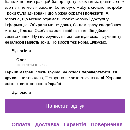
Бачили не один раз цей банер, що тут є склад матраців, але ж
все ніяк не могли заїхати, бо не було мабуть сильної потреби.
Трохи були здивовані, що можна обрати і полежати. А
головне, що можна отримати кваліфіковану і доступну
інформацію. Обирали ми не довго, бо нам зразу сподобався
матрац Плеже. Особливо зовнішній вигляд. Він дійсно
симпатичний. Ну і по зручності нам теж підійшов. Пружини тут
незалежні і мають зони. По висоті теж норм. Дякуємо.
Відповісти
Олег
18.12.2024 в 17:05
Гарний матрац, спати зручно, не боюся перевертатися, т.я.
дружині не заважаю, її сторона не хитається взагалі. Хороша
якість + виготовлено в Україні.
Відповісти
Написати відгук
Оплата
Доставка
Гарантія
Повернення