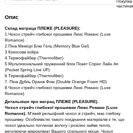
Опис
Склад матраца ПЛЕЖЕ (PLEASURE):
1.Чохол стрейч глибокої прошивки Люкс Романс (Luxe
Romance)
2.Піна Меморі Блю Гель (Memory Blue Gel)
3.Кокосова койра
4.Термофайбер (Thermofiber)
5.Мультизональний пружинний блок Покет Спрінг Лайн Ап
(Pocket Spring Line UP)
6.Термофайбер (Thermofiber)
7. Піна Дубль Оранж Фом (Double Orange Foam HD)
8.Чохол стрейч глибокої прошивки Люкс Романс (Luxe
Romance)
Детальніше про матрац ПЛЕЖЕ (PLEASURE).
Чохол стрейч глибокої прошивки Люкс Романс (Luxe
Romance).
М'який рельєфний чохол зi стрейч, має глибоку
прошивку. Особливістю такого поєднання матеріалів є те, що
чохол ідеально поглинає вологу і розсіює зайве тепло,
регулюючи мікроклімат Вашого спального місця. Чохол