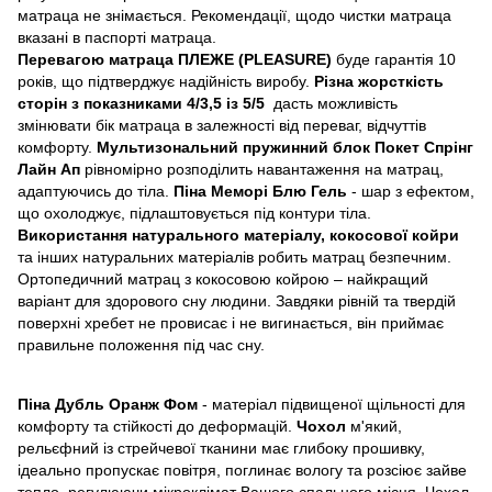
матраца не знімається. Рекомендації, щодо чистки матраца
вказані в паспорті матраца.
Перевагою матраца ПЛЕЖЕ (PLEASURE)
буде гарантія 10
років, що підтверджує надійність виробу.
Різна жорсткість
сторін з показниками 4/3,5 із 5/5
дасть можливість
змінювати бік матраца в залежності від переваг, відчуттів
комфорту.
Мультизональний пружинний блок
Покет Спрінг
Лайн Ап
рівномірно розподілить навантаження на матрац,
адаптуючись до тіла.
Піна Меморі Блю Гель
- шар з ефектом,
що охолоджує, підлаштовується під контури тіла.
Використання натурального матеріалу, кокосової койри
та інших натуральних матеріалів робить матрац безпечним.
Ортопедичний матрац з кокосовою койрою – найкращий
варіант для здорового сну людини. Завдяки рівній та твердій
поверхні хребет не провисає і не вигинається, він приймає
правильне положення під час сну.
Піна Дубль Оранж Фом
- матеріал підвищеної щільності для
комфорту та стійкості до деформацій.
Чохол
м'який,
рельєфний із стрейчевої тканини має глибоку прошивку,
ідеально пропускає повітря, поглинає вологу та розсіює зайве