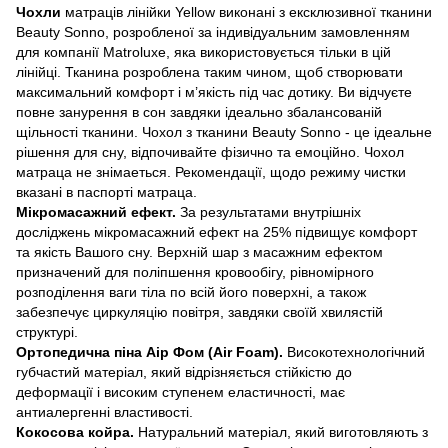
Чохли
матраців лінійки Yellow виконані з ексклюзивної тканини
Beauty Sonno, розробленої за індивідуальним замовленням
для компанії Matroluxe, яка використовується тільки в цій
лінійці. Тканина розроблена таким чином, щоб створювати
максимальний комфорт і м’якість під час дотику. Ви відчуєте
повне занурення в сон завдяки ідеально збалансованій
щільності тканини. Чохол з тканини Beauty Sonno - це ідеальне
рішення для сну, відпочивайте фізично та емоційно. Чохол
матраца не знімаеться. Рекомендації, щодо режиму чистки
вказані в паспорті матраца.
Мікромасажний ефект.
За результатами внутрішніх
досліджень мікромасажний ефект на 25% підвищує комфорт
та якість Вашого сну. Верхній шар з масажним ефектом
призначений для поліпшення кровообігу, рівномірного
розподілення ваги тіла по всій його поверхні, а також
забезпечує циркуляцію повітря, завдяки своїй хвилястій
структурі.
Ортопедична піна Аір Фом (Air Foam).
Високотехнологічний
губчастий матеріал, який відрізняється стійкістю до
деформації і високим ступенем еластичності, має
антиалергенні властивості.
Кокосова койра.
Натуральний матеріал, який виготовляють з