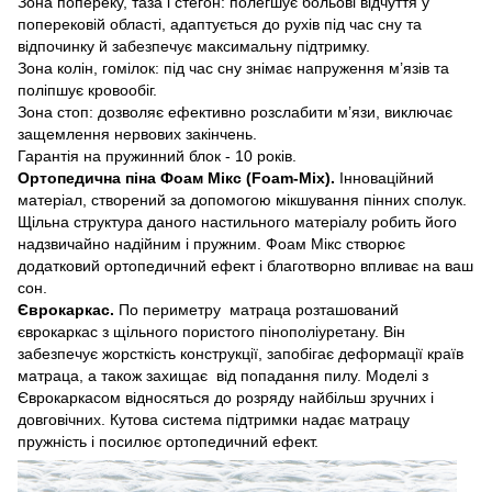
Зона попереку, таза і стегон: полегшує больові відчуття у
поперековій області, адаптується до рухів під час сну та
відпочинку й забезпечує максимальну підтримку.
Зона колін, гомілок: під час сну знімає напруження м’язів та
поліпшує кровообіг.
Зона стоп: дозволяє ефективно розслабити м’язи, виключає
защемлення нервових закінчень.
Гарантія на пружинний блок - 10 років.
Ортопедична піна Фоам Мікс (Foam-Мix).
Інноваційний
матеріал, створений за допомогою мікшування пінних сполук.
Щільна структура даного настильного матеріалу робить його
надзвичайно надійним і пружним. Фоам Мікс створює
додатковий ортопедичний ефект і благотворно впливає на ваш
сон.
Єврокаркас.
По периметру матраца розташований
єврокаркас з щільного пористого пінополіуретану. Він
забезпечує жорсткість конструкції, запобігає деформації країв
матраца, а також захищає від попадання пилу. Моделі з
Єврокаркасом відносяться до розряду найбільш зручних і
довговічних. Кутова система підтримки надає матрацу
пружність і посилює ортопедичний ефект.