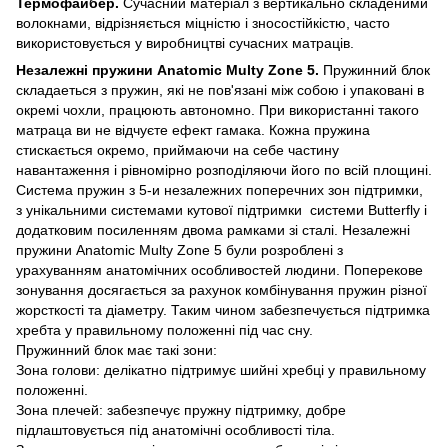
Термофайбер.
Сучасний матеріал з вертикально складеними
волокнами, відрізняється міцністю і зносостійкістю, часто
використовується у виробництві сучасних матраців.
Незалежні пружини Anatomic Multy Zone 5.
Пружинний блок
складаеться з пружин, які не пов'язані між собою і упаковані в
окремі чохли, працюють автономно. При використанні такого
матраца ви не відчуєте ефект гамака. Кожна пружина
стискається окремо, приймаючи на себе частину
навантаження і рівномірно розподіляючи його по всій площині.
Система пружин з 5-и незалежних поперечних зон підтримки,
з унікальними системами кутової підтримки системи Butterfly і
додатковим посиленням двома рамками зі сталі. Незалежні
пружини Anatomic Multy Zone 5 були розроблені з
урахуванням анатомічних особливостей людини. Поперекове
зонування досягається за рахунок комбінування пружин різної
жорсткості та діаметру. Таким чином забезпечується підтримка
хребта у правильному положенні під час сну.
Пружинний блок має такі зони:
Зона голови: делікатно підтримує шийні хребці у правильному
положенні.
Зона плечей: забезпечує пружну підтримку, добре
підлаштовується під анатомічні особливості тіла.