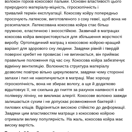
волокон горіхів кокосової пальми. Основні властивості цього
природного матеріалу-міцність, гігроскопічність і
тривалий термін експлуатації. Кокосову койру попередньо
просочують латексом, виготовленого з соку гевеї, щоб вона не
розсипалася. Латексована кокосова койра стає більш
пружною, еластичною і зносостійкою. Зазвичай в матрацах
кокосова койра використовується для збільшення жорсткості
виробу. Ортопедичний матрац з кокосовою койрою-кращий
варіант для здорового сну людини. Завдяки рівній і твердій
поверхні хребет не провисає і не вигинається, він приймає
правильне положення під час сну. Кокосова койра забезпечує
відмінну вентиляцію. Волокниста структура матеріалу
дозволяє повітрю вільно циркулювати, завдяки чому сторонні
запахи і пил не накопичуються в матраці. Має хорошу
гігроскопічність, вона не збирає вологу, а ще й додатково
відштовхує її, не схильна до гниття за рахунок наявності в ній
полімеру лігніну, не викликає алергії. Кокосове волокно завжди
залишається сухим і не допускає розмноження бактерій і
пилових кліщів. Відрізняться високою стійкістю до деформації.
Завдяки цим властивостям матраци з кокосовою койрою
отримали велику популярність. На жаль, кокосова койра має
високу вартість.