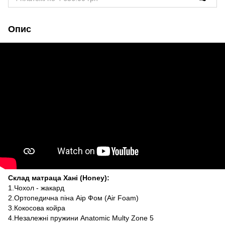
Опис
Склад матраца Хані (Honey):
1.Чохол - жакард
2.Ортопедична піна Аір Фом (Air Foam)
3.Кокосова койра
4.Незалежні пружини Anatomic Multy Zone 5