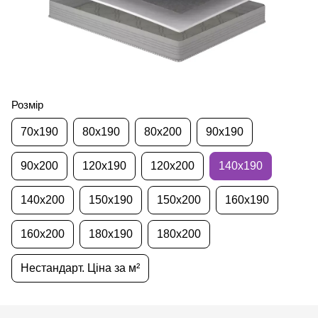
Розмір
70х190
80х190
80х200
90х190
90х200
120х190
120х200
140х190
140х200
150х190
150х200
160х190
160х200
180х190
180х200
Нестандарт. Ціна за м²