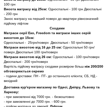
100 грн
Висота матрасу від 25см:
Односпальні - 100 грн Двоспальні
- 200 грн
Занос матрасу на перший поверх до квартири рівнозначний
підйому ліфтом
Сходами
Матраси серії Еко, Freedom та матраси інших серій
висотою до 15см:
Односпальні - 25грн/поверх Двоспальні - 50 грн/поверх
Матраси висотою від 16 до 25 см:
Односпальні 50 грн/
поверх Двоспальні 100 грн/поверх
Матраси висотою від 26 см:
Односпальні - 100 грн/поверх
Двоспальні - 200 грн/поверх
Вартість підйому матрасу сходами розміром більш
ніж 200/200
обговорюється окремо
- години доставки: ПН - ПТ- до останнього клієнта; СБ, НД -
вихідний
Доставка кур'єром магазину по Одесі, Дніпру, Львову та
Харкову:
- при замовленні від 7000 грн. - безкоштовно
- при замовленні до 7000 грн. - 600 грн.
- підйом матраца до дверей:
Ліфтом