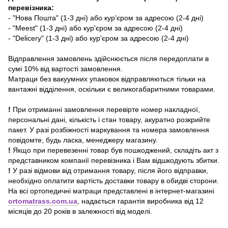
перевізника:
- "Нова Пошта" (1-3 дні) або кур'єром за адресою (2-4 дні)
- "Meest" (1-3 дні) або кур'єром за адресою (2-4 дні)
- "Delicery" (1-3 дні) або кур'єром за адресою (2-4 дні)
Відправлення замовлень здійснюється після передоплати в
сумі 10% від вартості замовлення.
Матраци без вакуумних упаковок відправляються тільки на
вантажні відділення, оскільки є великогабаритними товарами.
!
При отриманні замовлення перевірте номер накладної,
персональні дані, кількість і стан товару, акуратно розкрийте
пакет. У разі розбіжності маркування та номера замовлення
повідомте, будь ласка, менеджеру магазину.
!
Якщо при перевезенні товар був пошкоджений, складіть акт з
представником компанії перевізника і Вам відшкодують збитки.
!
У разі відмови від отримання товару, після його відправки,
необхідно оплатити вартість доставки товару в обидві сторони.
На всі ортопедичні матраци
представлені в інтернет-магазині
ortomatrass.com.ua
, надається гарантія виробника від 12
місяців до 20 років в залежності від моделі.