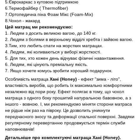
5.Єврокаркас з кутовою підтримкою
6.Термофайбер ( Thermofiber)
7.Ортопедична піна Фоам Мікс (Foam-Мix)
8.Чохол - жакард
Цей матрац ми рекомендуємо:
1. Людям з досить великою вагою, до 140 кг.
2. Людям з болями в верхньому відділі хребта і зайвою вагою.
3.Тим, хто любить спати на жорстких матрацах.
4. Людям, які коливаються у виборі жорсткості.
5. Для тих, хто кожен день відчуває фізичні навантаження.
6. Людям, які цінують преміальну якість.
7. Якщо хочете комусь зробити хороший подарунок.
Особливість матраца
Хані (Honey)
- ефект "зима - літо",
властивість виробів, що робить їх максимально комфортними
незалежно від пори року.
Ефект полягає в тому, що чохол
матраца з одного боку прошитий натуральною бавовною, а з
іншого - вовною.
І, ми рекомендуємо міняти сторони матраса
не рідше ніж раз на півроку.
Це дозволить уникнути
передчасного зносу та деформації спальної поверхні. Завдяки
регулярному перевертанню продовжується термін служби
наповнювачів!
Детальніше про комплектуючі матраца Хані (Honey).