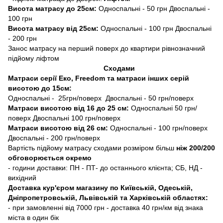
Висота матрасу до 25см:
Односпальні - 50 грн Двоспальні -
100 грн
Висота матрасу від 25см:
Односпальні - 100 грн Двоспальні
- 200 грн
Занос матрасу на перший поверх до квартири рівнозначний
підйому ліфтом
Сходами
Матраси серії Еко, Freedom та матраси інших серій
висотою до 15см:
Односпальні - 25грн/поверх Двоспальні - 50 грн/поверх
Матраси висотою від 16 до 25 см:
Односпальні 50 грн/
поверх Двоспальні 100 грн/поверх
Матраси висотою від 26 см:
Односпальні - 100 грн/поверх
Двоспальні - 200 грн/поверх
Вартість підйому матрасу сходами розміром більш
ніж 200/200
обговорюється окремо
- години доставки: ПН - ПТ- до останнього клієнта; СБ, НД -
вихідний
Доставка кур'єром магазину по Київській, Одеській,
Дніпропетровській, Львівській та Харківській областях:
- при замовленні від 7000 грн - доставка 40 грн/км від знака
міста в один бік