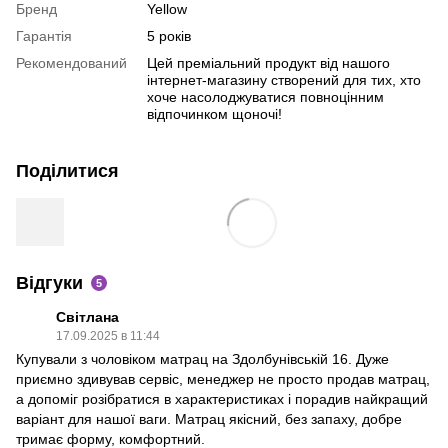
Бренд
Yellow
Гарантія
5 років
Рекомендований
Цей преміальний продукт від нашого
інтернет-магазину створений для тих, хто
хоче насолоджуватися повноцінним
відпочинком щоночі!
Поділитися
Відгуки
5
Світлана
17.09.2025 в 11:44
Купували з чоловіком матрац на Здолбунівській 16. Дуже
приємно здивував сервіс, менеджер не просто продав матрац,
а допоміг розібратися в характеристиках і порадив найкращий
варіант для нашої ваги. Матрац якісний, без запаху, добре
тримає форму, комфортний.