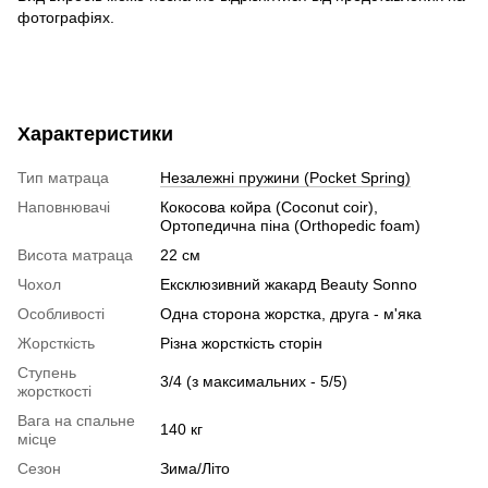
фотографіях.
Характеристики
Тип матраца
Незалежні пружини (Pocket Spring)
Наповнювачі
Кокосова койра (Coconut coir),
Ортопедична піна (Orthopedic foam)
Висота матраца
22 см
Чохол
Ексклюзивний жакард Beauty Sonno
Особливості
Одна сторона жорстка, друга - м'яка
Жорсткість
Різна жорсткість сторін
Ступень
3/4 (з максимальних - 5/5)
жорсткості
Вага на спальне
140 кг
місце
Сезон
Зима/Літо