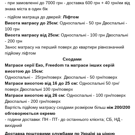
- при замовленні до 7000 грн - доставка 600 грн + 40 грн/км від
знака міста в один бік
- підйом матраца до дверей:
Ліфтом
Висота матрасу до 25см:
Односпальні - 50 грн Двоспальні -
100 грн
Висота матрасу від 25см:
Односпальні - 100 грн Двоспальні
- 200 грн
Занос матрасу на перший поверх до квартири рівнозначний
підйому ліфтом
Сходами
Матраси серії Еко, Freedom та матраси інших серій
висотою до 15см:
Односпальні - 25грн/поверх Двоспальні - 50 грн/поверх
Матраси висотою від 16 до 25 см:
Односпальні 50 грн/
поверх Двоспальні 100 грн/поверх
Матраси висотою від 26 см:
Односпальні - 100 грн/поверх
Двоспальні - 200 грн/поверх
Вартість підйому матрасу сходами розміром більш
ніж 200/200
обговорюється окремо
- години доставки: ПН - ПТ- до останнього клієнта; СБ, НД -
вихідний
Доставка поштовими службами по Україні за ціною